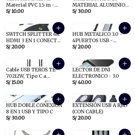
Material PVC 1.5 m -
MATERIAL ALUMINIO
HOCHI
S/ 10.00
M: HOCHI
S/ 30.00
SWITCH SPLITTER 4K
HUB METALICO 3.0 -
HDMI 3 EN 1 CONECTE
4PUERTOS USB -
03 DISPOSITIVOS Y 01
S/ 20.00
HOCHI
S/ 20.00
MONITOR FULL HD 4K
1080P
Cable USB TEROS TE-
LECTOR DE DNI
70212W, Tipo C a
ELECTRONICO - 3.0
Lightning, 3A, 20W
S/ 15.00
S/ 40.00
Máx, blanco y plateado
HUB DOBLE CONEXION
EXTENSIÓN USB A RJ45
8 EN 1 USB Y TIPO C
(CON CABLE)
S/ 30.00
S/ 20.00